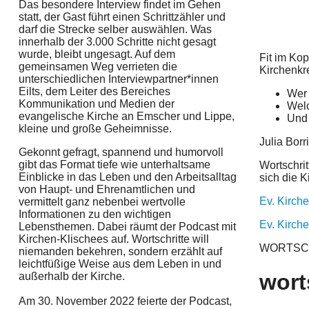
Das besondere Interview findet im Gehen
statt, der Gast führt einen Schrittzähler und
darf die Strecke selber auswählen. Was
innerhalb der 3.000 Schritte nicht gesagt
wurde, bleibt ungesagt. Auf dem
Fit im Kop
gemeinsamen Weg verrieten die
Kirchenkr
unterschiedlichen Interviewpartner*innen
Eilts, dem Leiter des Bereiches
Wer 
Kommunikation und Medien der
Wel
evangelische Kirche an Emscher und Lippe,
Und
kleine und große Geheimnisse.
Julia Borr
Gekonnt gefragt, spannend und humorvoll
gibt das Format tiefe wie unterhaltsame
Wortschri
Einblicke in das Leben und den Arbeitsalltag
sich die 
von Haupt- und Ehrenamtlichen und
Ev. Kirch
vermittelt ganz nebenbei wertvolle
Informationen zu den wichtigen
Ev. Kirch
Lebensthemen. Dabei räumt der Podcast mit
Kirchen-Klischees auf. Wortschritte will
WORTSCHR
niemanden bekehren, sondern erzählt auf
leichtfüßige Weise aus dem Leben in und
wort
außerhalb der Kirche.
Am 30. November 2022 feierte der Podcast,