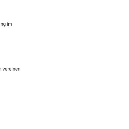
ung im
n vereinen
.