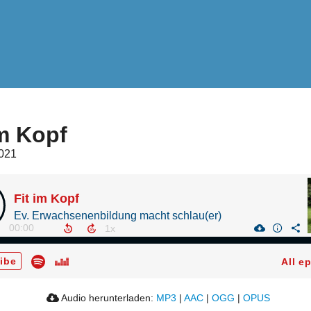
im Kopf
2021
Fit im Kopf
Ev. Erwachsenenbildung macht schlau(er)
00:00
ibe
All e
Audio herunterladen:
MP3
|
AAC
|
OGG
|
OPUS