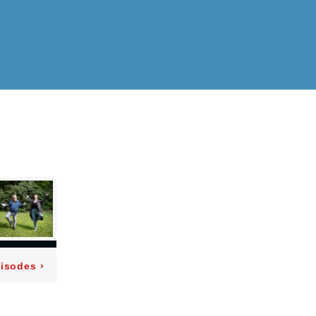
pisodes
›